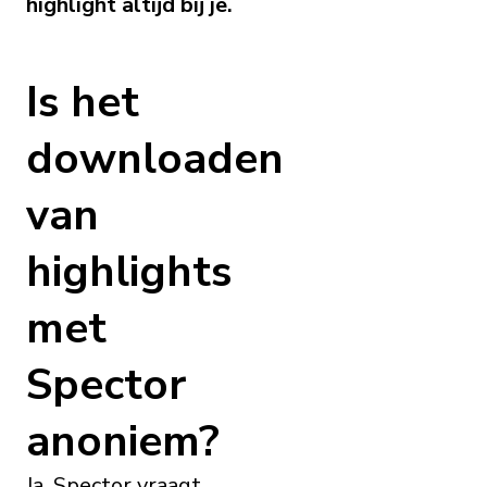
highlight altijd bij je.
Is het
downloaden
van
highlights
met
Spector
anoniem?
Ja. Spector vraagt